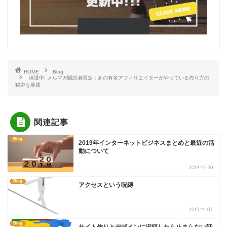
HOME
Blog
保護中: メルマガ購読者限定：あの有名アフィリエイターがやっている売り方の
秘密を暴露
関連記事
Blog
2019年インターネットビジネスまとめと最近の活
動について
2019-12-30
Blog
アクセスという呪縛
2013-11-07
Blog
サイト作りとデザインに没頭したら止まらない話