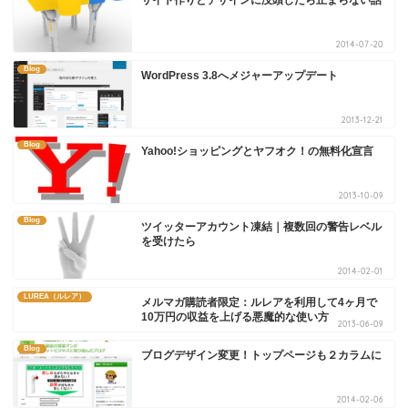
2014-07-20
Blog
WordPress 3.8へメジャーアップデート
2013-12-21
Blog
Yahoo!ショッピングとヤフオク！の無料化宣言
2013-10-09
Blog
ツイッターアカウント凍結｜複数回の警告レベル
を受けたら
2014-02-01
LUREA（ルレア）
メルマガ購読者限定：ルレアを利用して4ヶ月で
10万円の収益を上げる悪魔的な使い方
2013-06-09
Blog
ブログデザイン変更！トップページも２カラムに
2014-02-06