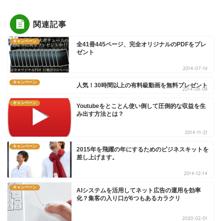
関連記事
キャンペーン
全41冊445ページ、完全オリジナルのPDFをプレ
ゼント
2014-07-16
キャンペーン
人気！30時間以上の有料級動画を無料プレゼント
2014-06-08
キャンペーン
Youtubeをとことん使い倒して圧倒的な収益を生
み出す方法とは？
2014-11-21
キャンペーン
2015年を飛躍の年にするためのビジネスキットを
差し上げます。
2014-12-14
キャンペーン
AIシステムを活用してネット広告の運用を効率
化？集客の入り口が6つもあるカラクリ
2020-02-01