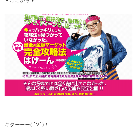
▼ここから▼
キターーー( ﾟ∀ﾟ)！