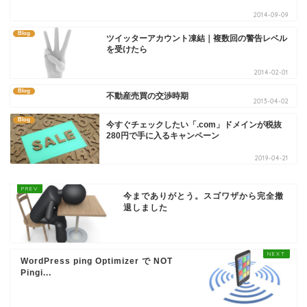
2014-09-09
Blog
ツイッターアカウント凍結｜複数回の警告レベル
を受けたら
2014-02-01
Blog
不動産売買の交渉時期
2013-04-02
Blog
今すぐチェックしたい「.com」ドメインが税抜
280円で手に入るキャンペーン
2019-04-21
今までありがとう。スゴワザから完全撤
退しました
WordPress ping Optimizer で NOT
Pingi...