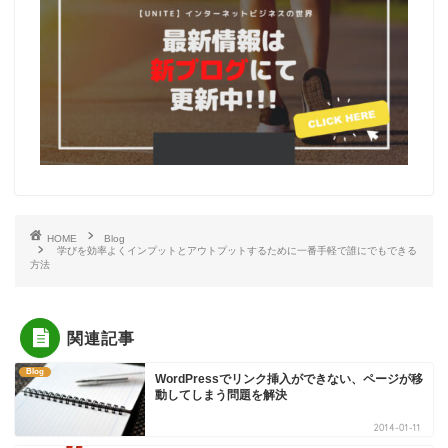
HOME
Blog
学びを効率よくインプットとアウトプットするために一番手軽で誰にでもできる
方法
関連記事
Blog
WordPressでリンク挿入ができない、ページが移
動してしまう問題を解決
2014-01-11