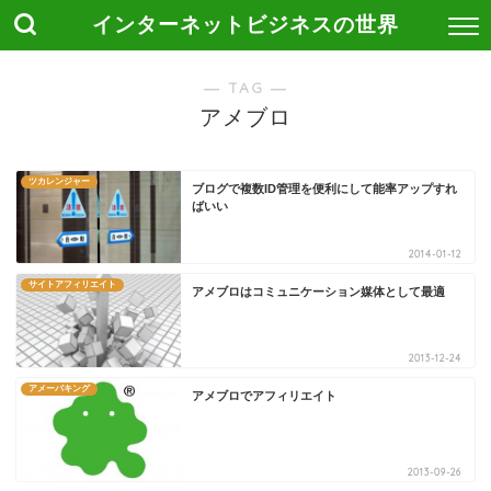
インターネットビジネスの世界
― TAG ―
アメブロ
ツカレンジャー
ブログで複数ID管理を便利にして能率アップすれ
ばいい
2014-01-12
サイトアフィリエイト
アメブロはコミュニケーション媒体として最適
2013-12-24
アメーバキング
アメブロでアフィリエイト
2013-09-26