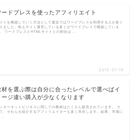
ワードプレスを使ったアフィリエイト
イトを構築していく方法として最近ではワードプレスを利用する人が多く
りました。私もサイト運営している多くがワードプレスで構築していま
。 ワードプレスとHTMLサイトとの割合は …
2013-07-14
教材を選ぶ際は自分に合ったレベルで選べばイ
メージ違い購入が少なくなります
ンターネットビジネスに関しての教材はたくさん販売されています。 そ
て、それらを紹介するアフィリエイターも多く存在します。結果、市場に
 …