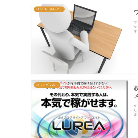
LUREA（ルレア）
サ
な
す
ネットビジネス
イ
し
多