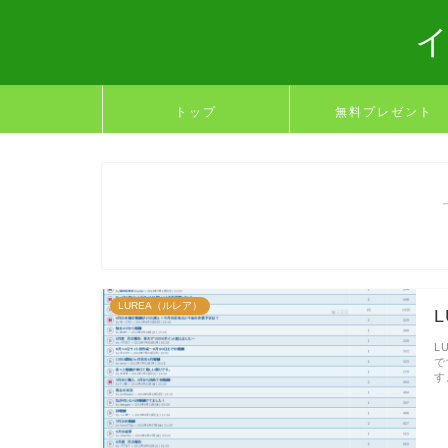
トップ
無料プレゼント
LUREA（ルレア）
L
で
す