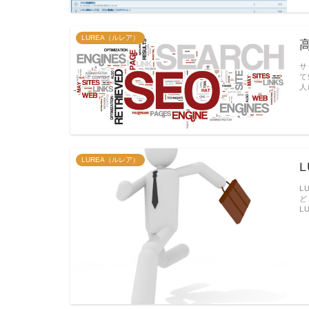
LUREA（ルレア）
サ
て
人
LUREA（ルレア）
L
ど
L