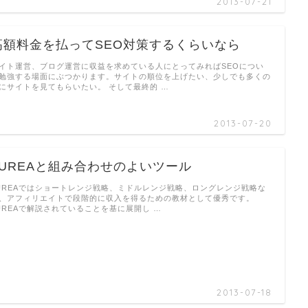
2013-07-21
高額料金を払ってSEO対策するくらいなら
イト運営、ブログ運営に収益を求めている人にとってみればSEOについ
勉強する場面にぶつかります。サイトの順位を上げたい、少しでも多くの
にサイトを見てもらいたい。 そして最終的 …
2013-07-20
LUREAと組み合わせのよいツール
UREAではショートレンジ戦略、ミドルレンジ戦略、ロングレンジ戦略な
、アフィリエイトで段階的に収入を得るための教材として優秀です。
UREAで解説されていることを基に展開し …
2013-07-18