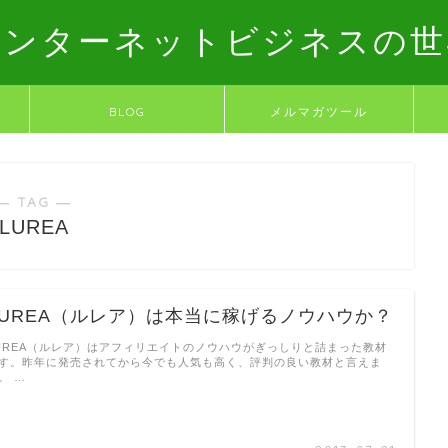
インターネットビジネスの世
BLOG
メルマガツール
― TAG ―
LUREA
LUREA（ルレア）は本当に稼げるノウハウか？
UREA（ルレア）はアフィリエイトのノウハウがぎっしりと詰まった教材
す。昨年に発売されてから今でも人気も高く、評判の良い教材と言えま
。 …