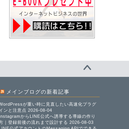
メインブログの新着記事
WordPressが重い時に見直したい高速化プラグ
インと注意点
2026-08-04
InstagramからLINE公式へ誘導する導線の作り
方｜登録前後の流れまで設計する
2026-08-03
LINE公式アカウントのMessaging APIでできる