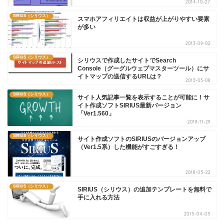
2014-10-27
SIRIUS（シリウス）
スマホアフィリエイトは収益が上がりやすい要素
が多い
2013-09-02
SIRIUS（シリウス）
シリウスで作成したサイトでSearch
Console（グーグルウェブマスターツール）にサ
イトマップの送信するURLは？
2013-03-08
SIRIUS（シリウス）
サイト人気記事一覧を表示することが可能に！サ
イト作成ソフトSIRIUS最新バージョン
「Ver1.560」
2018-11-29
SIRIUS（シリウス）
サイト作成ソフトのSIRIUSのバージョンアップ
（Ver1.5系）した機能がすごすぎる！
2018-05-22
SIRIUS（シリウス）
SIRIUS（シリウス）の追加テンプレートを無料で
手に入れる方法
2015-04-05