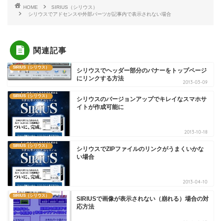
HOME
SIRIUS（シリウス）
シリウスでアドセンスや外部パーツが記事内で表示されない場合
関連記事
SIRIUS（シリウス）
シリウスでヘッダー部分のバナーをトップページ
にリンクする方法
2013-03-09
SIRIUS（シリウス）
シリウスのバージョンアップでキレイなスマホサ
イトが作成可能に
2013-10-18
SIRIUS（シリウス）
シリウスでZIPファイルのリンクがうまくいかな
い場合
2013-04-10
SIRIUS（シリウス）
SIRIUSで画像が表示されない（崩れる）場合の対
応方法