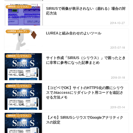
SIRIUS（シリウス）
SIRIUSで画像が表示されない（崩れる）場合の対
応方法
2014-10-27
LUREA（ルレア）
LUREAと組み合わせのよいツール
2013-07-18
SIRIUS（シリウス）
サイト作成「SIRIUS（シリウス）」で困ったとき
に非常に参考になった記事まとめ
2018-01-18
SIRIUS（シリウス）
【コピペでOK】サイトのHTTPS化の際にシリウ
スで.htaccessにリダイレクト用コードを追記さ
せる方法メモ
2019-03-14
SIRIUS（シリウス）
【メモ】SIRIUSシリウスでGoogleアナリティク
スの設定